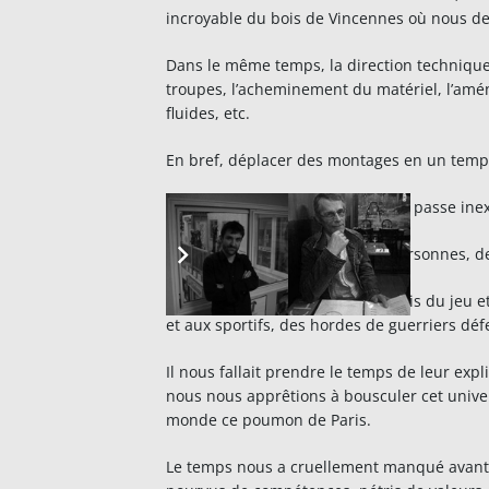
incroyable du bois de Vincennes où nous dev
Dans le même temps, la direction technique 
troupes, l’acheminement du matériel, l’amén
fluides, etc.
En bref, déplacer des montages en un tem
Pendant ce temps… ce temps qui passe in
Nous avons rencontré tant de personnes, de « p
Tant d’univers différents, un palais du jeu
et aux sportifs, des hordes de guerriers déf
Il nous fallait prendre le temps de leur exp
nous nous apprêtions à bousculer cet univers
monde ce poumon de Paris.
Le temps nous a cruellement manqué avant 