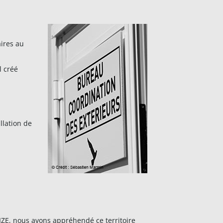
aires au
l créé
llation de
IZE, nous avons appréhendé ce territoire