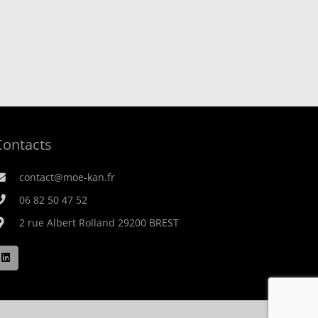
Contacts
contact@moe-kan.fr
06 82 50 47 52
2 rue Albert Rolland 29200 BREST