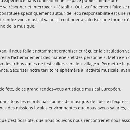
d’expérience dans l’utilisation de l’espace public comme aire
e va résonner et interroger « l’établi ». Qu’il va finalement faire se
constituée spécifiquement autour de l’éco responsabilité est une ré
endez-vous musical va aussi continuer à valoriser une forme d’écr
ine de la musique.
n, il nous fallait notamment organiser et réguler la circulation ve
aires à l’acheminement des matériels et des personnels. Mettre e
n des tribus amies de festivaliers vers le « village ». Permettre le
e. Sécuriser notre territoire éphémère à l’activité musicale, avan
e fête, de ce grand rendez-vous artistique musical Européen.
 dans tous les esprits passionnés de musique, de liberté d’expressi
eunes des missions locales environnantes que nous avons salariés
 que c’est possible, que nous pouvons nous rencontrer et nous as