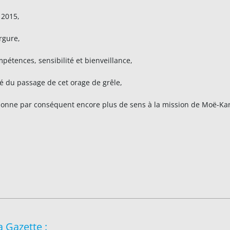
 2015,
rgure,
étences, sensibilité et bienveillance,
é du passage de cet orage de grêle,
t donne par conséquent encore plus de sens à la mission de Moë-Ka
a Gazette :