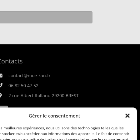
Contacts
contact@moe-kan.fr
06 82 50 47 52
2 rue Albert Rolland 29200 BREST
Gérer le consentement
les meilleures expériences, nous utilisons des technologies telles que les
 stocker et/ou accéder aux informations des appareils. Le fait de consentir
ologies nous permettra de traiter des données telles que le comportement