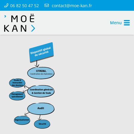
06 82 50 47 52
contact@moe-kan.fr
Menu