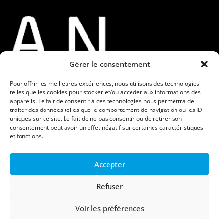
Gérer le consentement
Pour offrir les meilleures expériences, nous utilisons des technologies
telles que les cookies pour stocker et/ou accéder aux informations des
Contacts
appareils. Le fait de consentir à ces technologies nous permettra de
traiter des données telles que le comportement de navigation ou les ID
uniques sur ce site. Le fait de ne pas consentir ou de retirer son
contact@moe-kan.fr
consentement peut avoir un effet négatif sur certaines caractéristiques
et fonctions.
06 82 50 47 52
2 rue Albert Rolland 29200 BREST
Accepter
Refuser
Voir les préférences