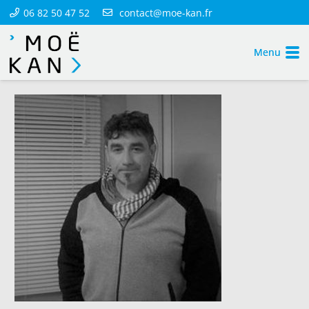
06 82 50 47 52
contact@moe-kan.fr
Menu