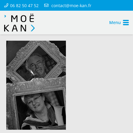
06 82 50 47 52
contact@moe-kan.fr
Menu