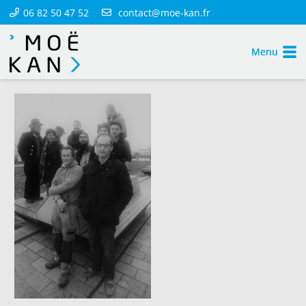
06 82 50 47 52
contact@moe-kan.fr
Menu