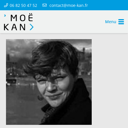
06 82 50 47 52
contact@moe-kan.fr
Menu