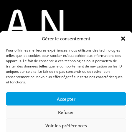
Gérer le consentement
Pour offrir les meilleures expériences, nous utilisons des technologies
telles que les cookies pour stocker et/ou accéder aux informations des
Contacts
appareils. Le fait de consentir à ces technologies nous permettra de
traiter des données telles que le comportement de navigation ou les ID
uniques sur ce site. Le fait de ne pas consentir ou de retirer son
contact@moe-kan.fr
consentement peut avoir un effet négatif sur certaines caractéristiques
et fonctions.
06 82 50 47 52
2 rue Albert Rolland 29200 BREST
Accepter
Refuser
Voir les préférences